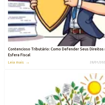
Contencioso Tributário: Como Defender Seus Direitos
Esfera Fiscal
→
Leia mais
28/01/202