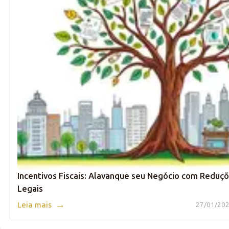
Incentivos Fiscais: Alavanque seu Negócio com Reduç
Legais
→
Leia mais
27/01/202