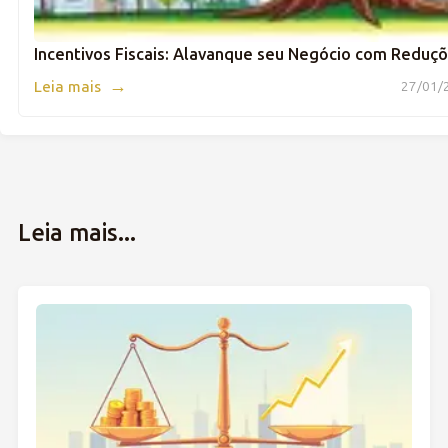
Incentivos Fiscais: Alavanque seu Negócio com Reduç
→
Leia mais
27/01/2
Leia mais...