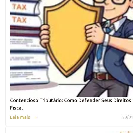
Contencioso Tributário: Como Defender Seus Direitos 
Fiscal
→
Leia mais
28/01